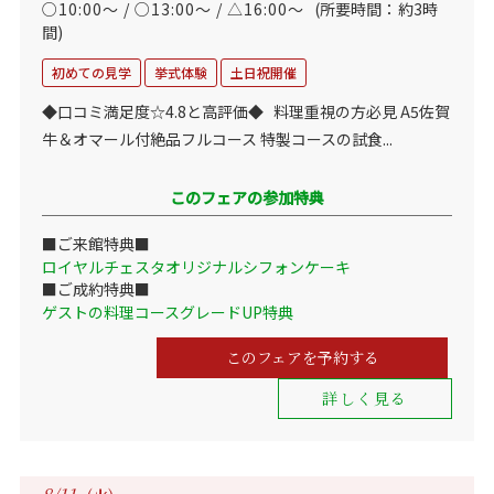
○10:00～ / ○13:00～ / △16:00～
(所要時間：約3時
間)
初めての見学
挙式体験
土日祝開催
◆口コミ満足度☆4.8と高評価◆ 料理重視の方必見 A5佐賀
牛＆オマール付絶品フルコース 特製コースの試食...
このフェアの参加特典
■ご来館特典■
ロイヤルチェスタオリジナルシフォンケーキ
■ご成約特典■
ゲストの料理コースグレードUP特典
このフェアを予約する
詳しく見る