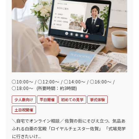
○10:00～ / ○12:00～ / ○14:00～ / ○16:00～ /
○18:00～
(所要時間：約3時間)
少人数向け
平日開催
初めての見学
挙式体験
土日祝開催
＼自宅でオンライン相談／ 佐賀の街にそびえ立つ、気品あ
ふれる白亜の宮殿「ロイヤルチェスター佐賀」 「式場見学
に行きたいけ...