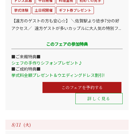
ドレス試着
平日開催
料理重視
初めての見学
挙式体験
土日祝開催
ギフト券プレゼント
【遠方のゲストの方も安心☆】 ＼佐賀駅より徒歩7分の好
アクセス／ 遠方ゲストが多いカップルに大人気の特別フ...
このフェアの参加特典
■ご来館特典■
シェフの手作りシフォンプレゼント♪
■ご成約特典■
挙式料全額プレゼント＆ウエディングドレス割引!
このフェアを予約する
詳しく見る
8/11
(火)