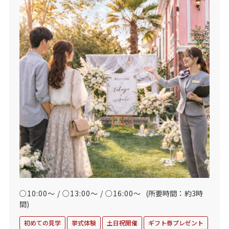
○10:00～ / ○13:00～ / ○16:00～
(所要時間：約3時
間)
初めての見学
挙式体験
土日祝開催
ギフト券プレゼント