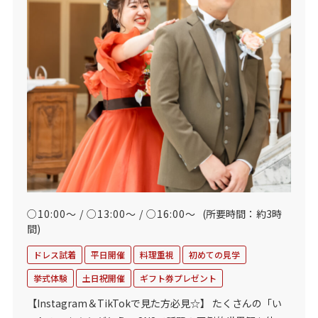
○10:00～ / ○13:00～ / ○16:00～
(所要時間：約3時
間)
ドレス試着
平日開催
料理重視
初めての見学
挙式体験
土日祝開催
ギフト券プレゼント
【Instagram＆TikTokで見た方必見☆】 たくさんの「い