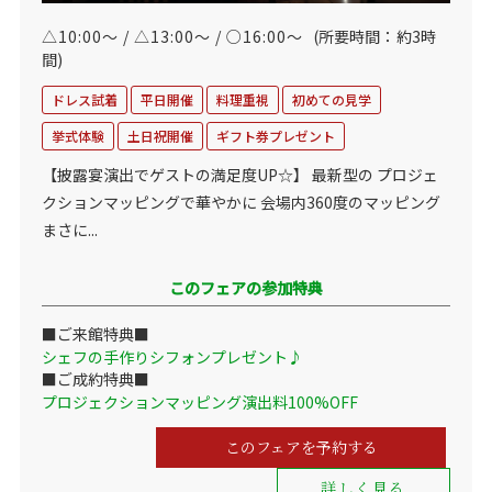
△10:00～ / △13:00～ / ○16:00～
(所要時間：約3時
間)
ドレス試着
平日開催
料理重視
初めての見学
挙式体験
土日祝開催
ギフト券プレゼント
【披露宴演出でゲストの満足度UP☆】 最新型の プロジェ
クションマッピングで華やかに 会場内360度のマッピング
まさに...
このフェアの参加特典
■ご来館特典■
シェフの手作りシフォンプレゼント♪
■ご成約特典■
プロジェクションマッピング演出料100%OFF
このフェアを予約する
詳しく見る