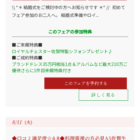
\\ *＊ 結婚式をご検討中の方へお知らせです ＊* // 初めて
フェア参加のお二人へ。 結婚式準備やロイ...
このフェアの参加特典
■ご来館特典■
ロイヤルチェスター佐賀特製シフォンプレゼント♪
■ご成約特典■
ブランドドレス35万円相当1点＆アルバムなど最大210万ご
優待さらに1件目来館特典付き
このフェアを予約する
詳しく見る
8/11
(火)
◆口コミ満足度☆4.8◆料理重視の方必見A5佐賀牛