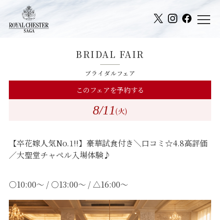
BRIDAL FAIR
ブライダルフェア
このフェアを予約する
8
/11
(火)
【卒花嫁人気No.1!!】豪華試食付き＼口コミ☆4.8高評価
／大聖堂チャペル入場体験♪
○10:00～ / ○13:00～ / △16:00～