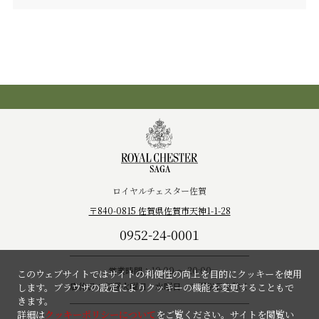
ロイヤルチェスター佐賀
〒840-0815 佐賀県佐賀市天神1-1-28
0952-24-0001
営業時間：10:00 ～ 20:00
このウェブサイトではサイトの利便性の向上を目的にクッキーを使用
店休日：毎週火曜日・水曜日 ※祝祭日を除く
します。ブラウザの設定によりクッキーの機能を変更することもで
きます。
詳細は
クッキーポリシーについて
をご覧ください。サイトを閲覧い