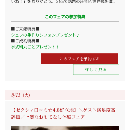
いね！」をありがとう。 SNSで話題の圧倒的世界観を体...
このフェアの参加特典
■ご来館特典■
シェフの手作りシフォンプレゼント♪
■ご成約特典■
挙式料丸ごとプレゼント！
このフェアを予約する
詳しく見る
8/11
(火)
【ゼクシィ口コミ☆4.8好立地】＼ゲスト満足度高
評価／上質なおもてなし体験フェア