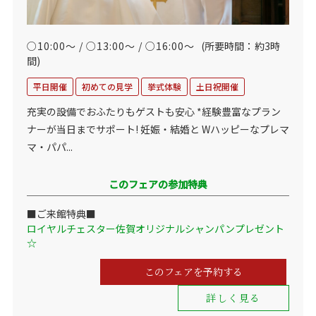
○10:00～ / ○13:00～ / ○16:00～
(所要時間：約3時
間)
平日開催
初めての見学
挙式体験
土日祝開催
充実の設備でおふたりもゲストも安心 *経験豊富なプラン
ナーが当日までサポート! 妊娠・結婚と Wハッピーなプレマ
マ・パパ...
このフェアの参加特典
■ご来館特典■
ロイヤルチェスター佐賀オリジナルシャンパンプレゼント
☆
このフェアを予約する
詳しく見る