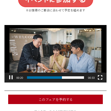
※お客様のご都合に合わせて予定を組めます
動
画
プ
レ
ー
ヤ
ー
00:22
00:33
このフェアを予約する