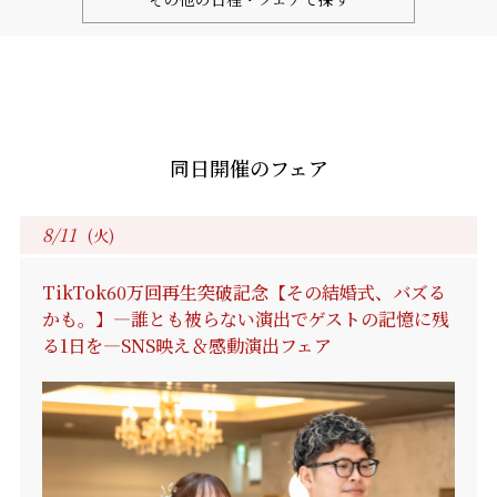
同日開催のフェア
8/11
(火)
TikTok60万回再生突破記念【その結婚式、バズる
かも。】―誰とも被らない演出でゲストの記憶に残
る1日を―SNS映え＆感動演出フェア