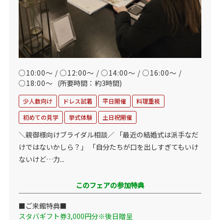
○10:00～ / ○12:00～ / ○14:00～ / ○16:00～ /
○18:00～
(所要時間：約3時間)
少人数向け
ドレス試着
平日開催
料理重視
初めての見学
挙式体験
土日祝開催
＼親御様向けブライダル相談／ 「最近の結婚式は派手なだ
けではないかしら？」 「自分たちが口を出しすぎてもいけ
ないけど…力...
このフェアの参加特典
■ご来館特典■
スタバギフト券3,000円分※後日贈呈