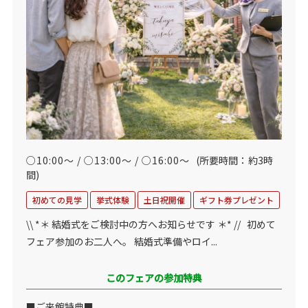
○10:00～ / ○13:00～ / ○16:00～
(所要時間：約3時
間)
初めての見学
挙式体験
土日祝開催
ギフト券プレゼント
\\ *＊ 結婚式をご検討中の方へお知らせです ＊* // 初めて
フェア参加のお二人へ。 結婚式準備やロイ...
このフェアの参加特典
■ご来館特典■