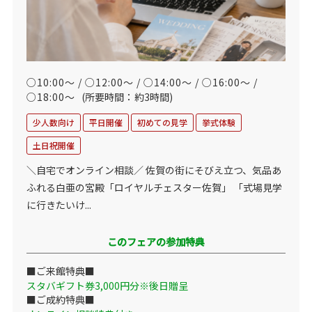
○10:00～ / ○12:00～ / ○14:00～ / ○16:00～ /
○18:00～
(所要時間：約3時間)
少人数向け
平日開催
初めての見学
挙式体験
土日祝開催
＼自宅でオンライン相談／ 佐賀の街にそびえ立つ、気品あ
ふれる白亜の宮殿「ロイヤルチェスター佐賀」 「式場見学
に行きたいけ...
このフェアの参加特典
■ご来館特典■
スタバギフト券3,000円分※後日贈呈
■ご成約特典■