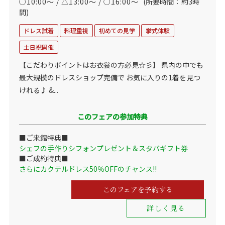
○10:00～ / △13:00～ / ○16:00～
(所要時間：約3時
間)
ドレス試着
料理重視
初めての見学
挙式体験
土日祝開催
【こだわりポイントはお衣裳の方必見☆彡】 県内の中でも
最大規模のドレスショップ完備で お気に入りの1着を見つ
けれる♪ &...
このフェアの参加特典
■ご来館特典■
シェフの手作りシフォンプレゼント＆スタバギフト券
■ご成約特典■
さらにカクテルドレス50％OFFのチャンス‼
このフェアを予約する
詳しく見る