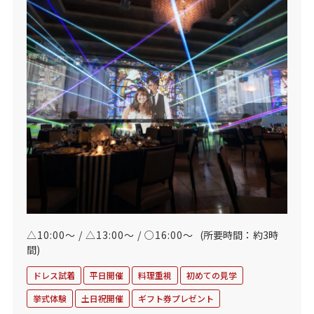
△10:00～ / △13:00～ / ○16:00～
(所要時間：約3時
間)
ドレス試着
平日開催
料理重視
初めての見学
挙式体験
土日祝開催
ギフト券プレゼント