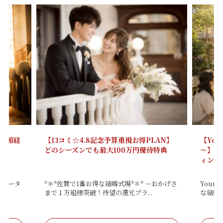
視お得PLAN】
【Your Style ～結婚式をもっと自由に
0万円優待特典
～】シンプルな料金で叶うカスタムウエデ
ィング
場*＊* －おかげさ
Your Style ～結婚式をもっと自由に～ 大き
プラ...
な結婚式じゃな...