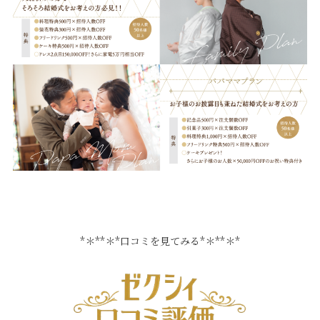
*＊**＊*口コミを見てみる*＊**＊*