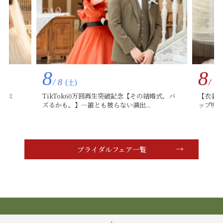
8
/ 9
(日)
生突破記念【その結婚式、バ
【衣装重視の方必見!!】県内最大のドレスシ
らない演出...
ップ!!衣装試着スペシャルフェア
ブライダルフェア一覧