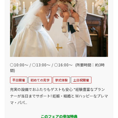
○10:00～ / ○13:00～ / ○16:00～
(所要時間：約3時
間)
平日開催
初めての見学
挙式体験
土日祝開催
充実の設備でおふたりもゲストも安心 *経験豊富なプラン
ナーが当日までサポート! 妊娠・結婚と Wハッピーなプレマ
マ・パパ...
このフェアの参加特典