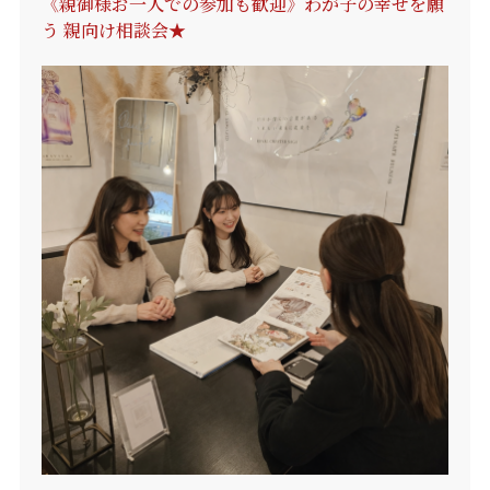
《親御様お一人での参加も歓迎》わが子の幸せを願
う 親向け相談会★