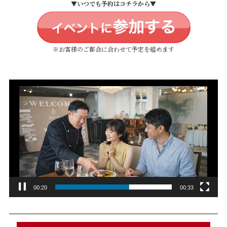
▼いつでも予約はコチラから▼
※お客様のご都合に合わせて予定を組めます
動
画
プ
レ
ー
ヤ
ー
00:22
00:33