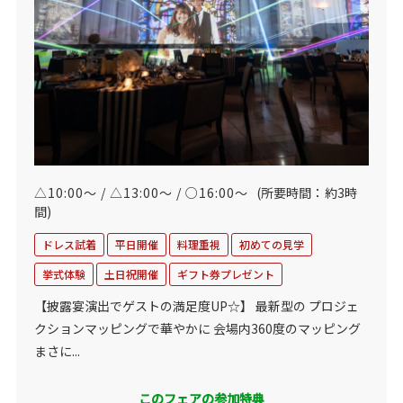
△10:00～ / △13:00～ / ○16:00～
(所要時間：約3時
間)
ドレス試着
平日開催
料理重視
初めての見学
挙式体験
土日祝開催
ギフト券プレゼント
【披露宴演出でゲストの満足度UP☆】 最新型の プロジェ
クションマッピングで華やかに 会場内360度のマッピング
まさに...
このフェアの参加特典