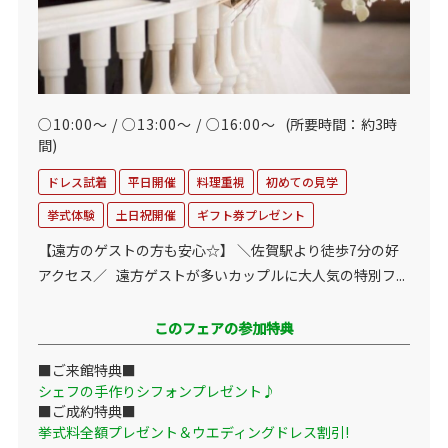
○10:00～ / ○13:00～ / ○16:00～
(所要時間：約3時
間)
ドレス試着
平日開催
料理重視
初めての見学
挙式体験
土日祝開催
ギフト券プレゼント
【遠方のゲストの方も安心☆】 ＼佐賀駅より徒歩7分の好
アクセス／ 遠方ゲストが多いカップルに大人気の特別フ...
このフェアの参加特典
■ご来館特典■
シェフの手作りシフォンプレゼント♪
■ご成約特典■
挙式料全額プレゼント＆ウエディングドレス割引!