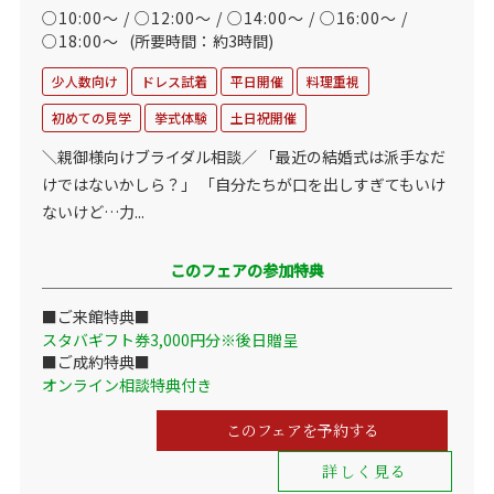
○10:00～ / ○12:00～ / ○14:00～ / ○16:00～ /
○18:00～
(所要時間：約3時間)
少人数向け
ドレス試着
平日開催
料理重視
初めての見学
挙式体験
土日祝開催
＼親御様向けブライダル相談／ 「最近の結婚式は派手なだ
けではないかしら？」 「自分たちが口を出しすぎてもいけ
ないけど…力...
このフェアの参加特典
■ご来館特典■
スタバギフト券3,000円分※後日贈呈
■ご成約特典■
オンライン相談特典付き
このフェアを予約する
詳しく見る