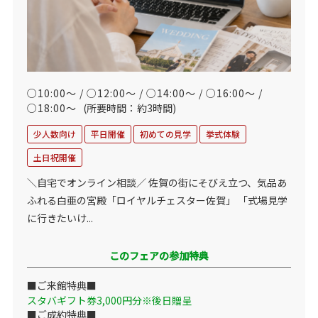
○10:00～ / ○12:00～ / ○14:00～ / ○16:00～ /
○18:00～
(所要時間：約3時間)
少人数向け
平日開催
初めての見学
挙式体験
土日祝開催
＼自宅でオンライン相談／ 佐賀の街にそびえ立つ、気品あ
ふれる白亜の宮殿「ロイヤルチェスター佐賀」 「式場見学
に行きたいけ...
このフェアの参加特典
■ご来館特典■
スタバギフト券3,000円分※後日贈呈
■ご成約特典■