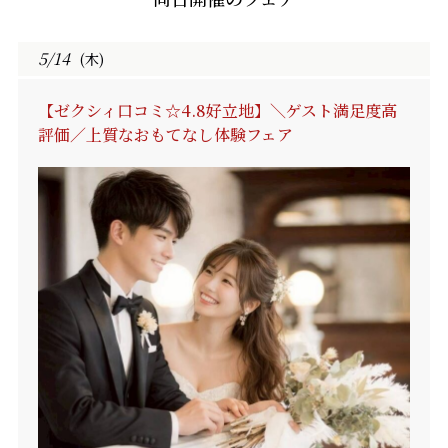
5/14
(木)
【ゼクシィ口コミ☆4.8好立地】＼ゲスト満足度高
評価／上質なおもてなし体験フェア