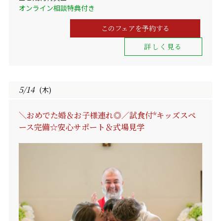
オンライン相談特典付き
このフェアを予約する
詳しく見る
5/14
(木)
＼おめでた婚＆お子様連れ◎／試食付*キッズスペ
ース完備☆安心サポート＆式場見学