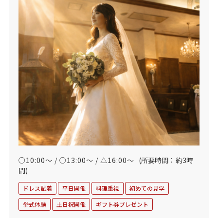
○10:00～ / ○13:00～ / △16:00～
(所要時間：約3時
間)
ドレス試着
平日開催
料理重視
初めての見学
挙式体験
土日祝開催
ギフト券プレゼント