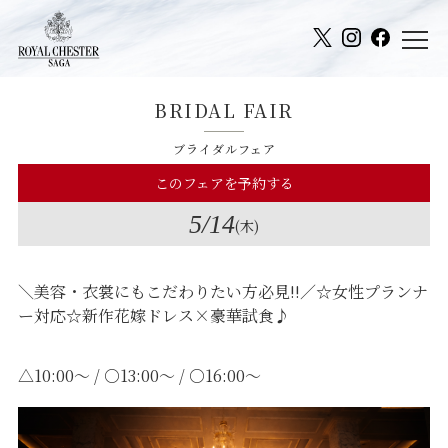
BRIDAL FAIR
ブライダルフェア
このフェアを予約する
5
/14
(木)
＼美容・衣裳にもこだわりたい方必見‼／☆女性プランナ
ー対応☆新作花嫁ドレス×豪華試食♪
△10:00～ / ○13:00～ / ○16:00～