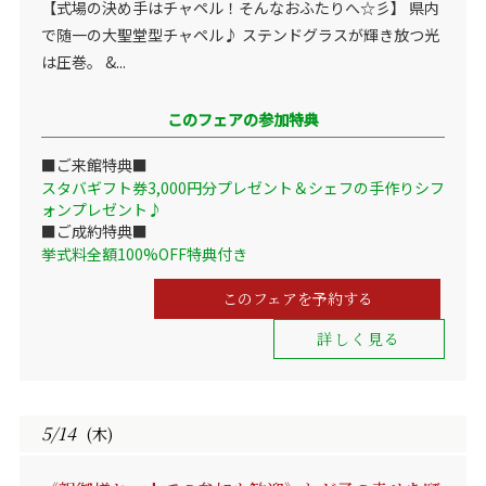
【式場の決め手はチャペル！そんなおふたりへ☆彡】 県内
で随一の大聖堂型チャペル♪ ステンドグラスが輝き放つ光
は圧巻。 &...
このフェアの参加特典
■ご来館特典■
スタバギフト券3,000円分プレゼント＆シェフの手作りシフ
ォンプレゼント♪
■ご成約特典■
挙式料全額100%OFF特典付き
このフェアを予約する
詳しく見る
5/14
(木)