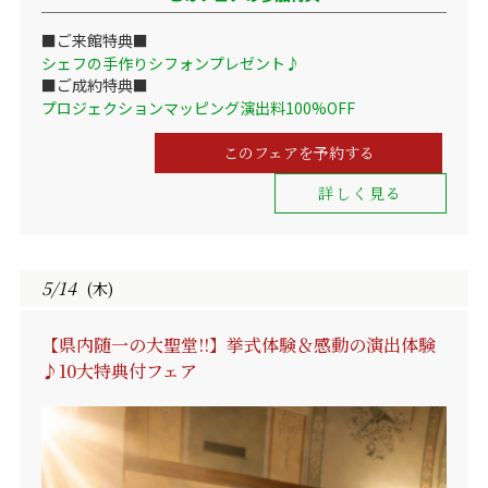
■ご来館特典■
シェフの手作りシフォンプレゼント♪
■ご成約特典■
プロジェクションマッピング演出料100%OFF
このフェアを予約する
詳しく見る
5/14
(木)
【県内随一の大聖堂!!】挙式体験＆感動の演出体験
♪10大特典付フェア