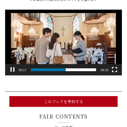
動
画
プ
レ
ー
ヤ
ー
00:19
00:33
このフェアを予約する
FAIR CONTENTS