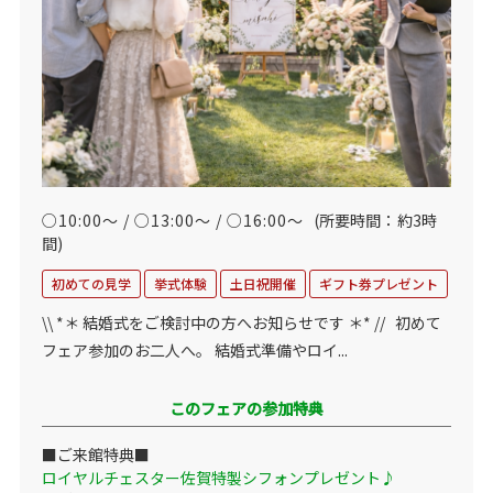
○10:00～ / ○13:00～ / ○16:00～
(所要時間：約3時
間)
初めての見学
挙式体験
土日祝開催
ギフト券プレゼント
\\ *＊ 結婚式をご検討中の方へお知らせです ＊* // 初めて
フェア参加のお二人へ。 結婚式準備やロイ...
このフェアの参加特典
■ご来館特典■
ロイヤルチェスター佐賀特製シフォンプレゼント♪