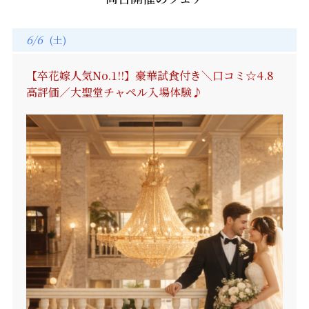
6/6
(土)
【卒花嫁人気No.1!!】豪華試食付き＼口コミ☆4.8
高評価／大聖堂チャペル入場体験♪