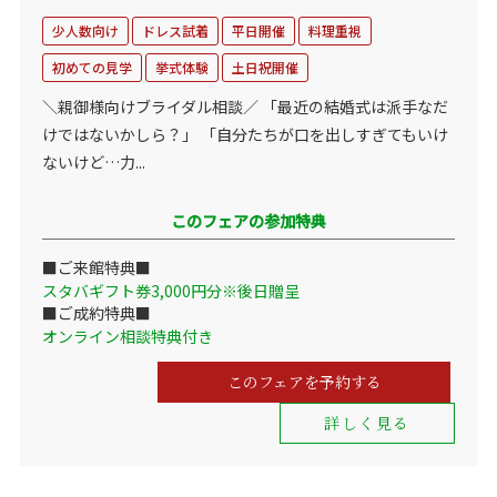
少人数向け
ドレス試着
平日開催
料理重視
初めての見学
挙式体験
土日祝開催
＼親御様向けブライダル相談／ 「最近の結婚式は派手なだ
けではないかしら？」 「自分たちが口を出しすぎてもいけ
ないけど…力...
このフェアの参加特典
■ご来館特典■
スタバギフト券3,000円分※後日贈呈
■ご成約特典■
オンライン相談特典付き
このフェアを予約する
詳しく見る