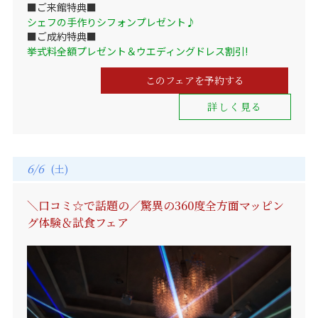
■ご来館特典■
シェフの手作りシフォンプレゼント♪
■ご成約特典■
挙式料全額プレゼント＆ウエディングドレス割引!
このフェアを予約する
詳しく見る
6/6
(土)
＼口コミ☆で話題の／驚異の360度全方面マッピン
グ体験＆試食フェア