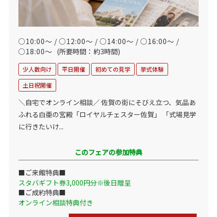
○10:00～ / ○12:00～ / ○14:00～ / ○16:00～ /
○18:00～
(所要時間：約3時間)
少人数向け
平日開催
初めての見学
挙式体験
土日祝開催
＼自宅でオンライン相談／ 佐賀の街にそびえ立つ、気品あ
ふれる白亜の宮殿「ロイヤルチェスター佐賀」 「式場見学
に行きたいけ...
このフェアの参加特典
■ご来館特典■
スタバギフト券3,000円分※後日贈呈
■ご成約特典■
オンライン相談特典付き