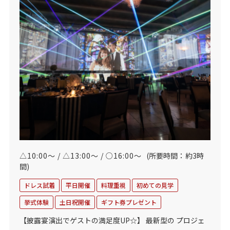
△10:00～ / △13:00～ / ○16:00～
(所要時間：約3時
間)
ドレス試着
平日開催
料理重視
初めての見学
挙式体験
土日祝開催
ギフト券プレゼント
【披露宴演出でゲストの満足度UP☆】 最新型の プロジェ