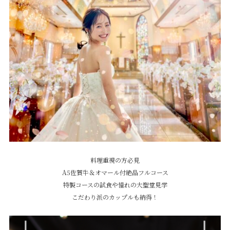
料理重視の方必見
A5佐賀牛＆オマール付絶品フルコース
特製コースの試食や憧れの大聖堂見学
こだわり派のカップルも納得！