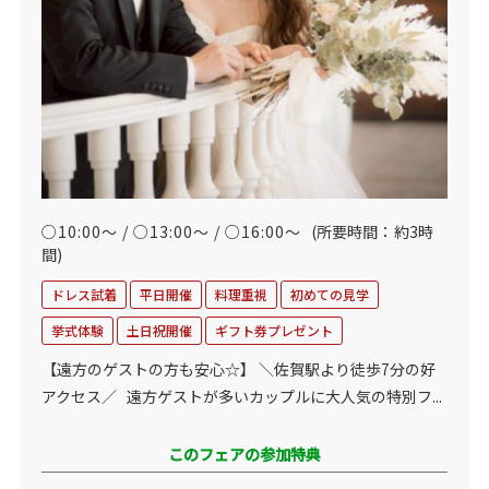
○10:00～ / ○13:00～ / ○16:00～
(所要時間：約3時
間)
ドレス試着
平日開催
料理重視
初めての見学
挙式体験
土日祝開催
ギフト券プレゼント
【遠方のゲストの方も安心☆】 ＼佐賀駅より徒歩7分の好
アクセス／ 遠方ゲストが多いカップルに大人気の特別フ...
このフェアの参加特典