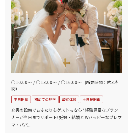
○10:00～ / ○13:00～ / ○16:00～
(所要時間：約3時
間)
平日開催
初めての見学
挙式体験
土日祝開催
充実の設備でおふたりもゲストも安心 *経験豊富なプラン
ナーが当日までサポート! 妊娠・結婚と Wハッピーなプレマ
マ・パパ...