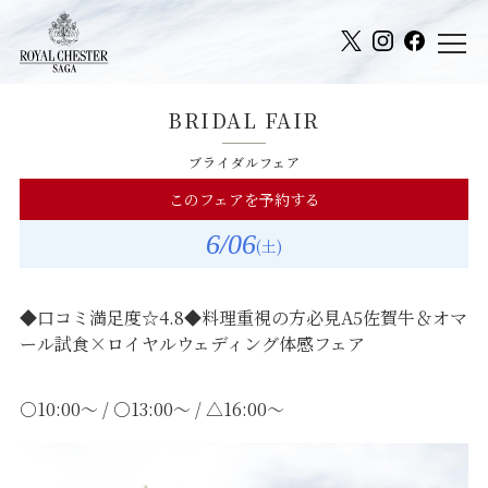
BRIDAL FAIR
ブライダルフェア
このフェアを予約する
6
/06
(土)
◆口コミ満足度☆4.8◆料理重視の方必見A5佐賀牛＆オマ
ール試食×ロイヤルウェディング体感フェア
○10:00～ / ○13:00～ / △16:00～