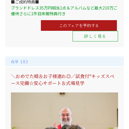
■ご成約特典■
ブランドドレス35万円相当1点＆アルバムなど最大210万ご
優待さらに1件目来館特典付き
このフェアを予約する
詳しく見る
6/6
(土)
＼おめでた婚＆お子様連れ◎／試食付*キッズスペ
ース完備☆安心サポート＆式場見学