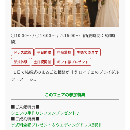
○10:00～ / ○13:00～ / △16:00～
(所要時間：約3時
間)
ドレス試着
平日開催
料理重視
初めての見学
挙式体験
土日祝開催
ギフト券プレゼント
１日で結婚式のまるごと相談が叶う ロイチェのブライダル
フェア シ...
このフェアの参加特典
■ご来館特典■
シェフの手作りシフォンプレゼント♪
■ご成約特典■
挙式料全額プレゼント＆ウエディングドレス割引!