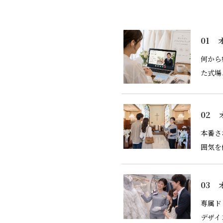
01 
何から
た式場
02 
本番さ
囲気を
03 
専属ド
デザイ