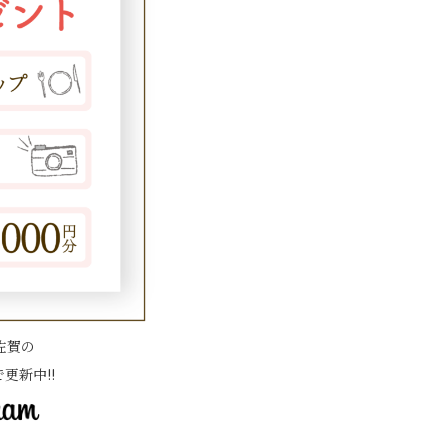
佐賀の
で更新中!!