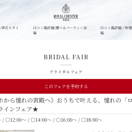
る挙式スタイ
口コミ高評価/選べるパーティー会
口コミ高評価／料
場
場
BRIDAL FAIR
ブライダルフェア
このフェアを予約する
ホから憧れの宮殿へ》おうちで叶える、憧れの「
ラインフェア★
 / ○12:00～ / ○14:00～ / ○16:00～ / ○18:00～