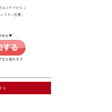
せはコチラから↓
ェスター佐賀」
ラから▼
予定を組めます
する