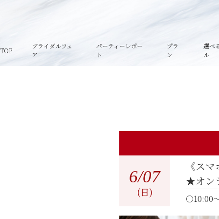
ブライダルフェ
パーティーレポー
プラ
選べ
TOP
ア
ト
ン
ル
《スマ
6
/07
★オン
(日)
○10:00～