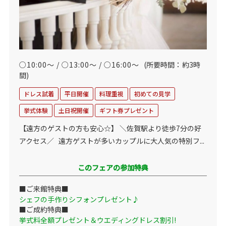
○10:00～ / ○13:00～ / ○16:00～
(所要時間：約3時
間)
ドレス試着
平日開催
料理重視
初めての見学
挙式体験
土日祝開催
ギフト券プレゼント
【遠方のゲストの方も安心☆】 ＼佐賀駅より徒歩7分の好
アクセス／ 遠方ゲストが多いカップルに大人気の特別フ...
このフェアの参加特典
■ご来館特典■
シェフの手作りシフォンプレゼント♪
■ご成約特典■
挙式料全額プレゼント＆ウエディングドレス割引!