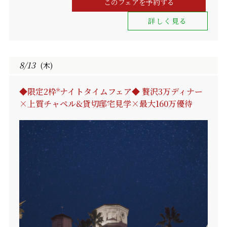
このフェアを予約する
詳しく見る
8/13
(木)
◆限定2枠*ナイトタイムフェア◆ 贅沢3万ディナー
×上質チャペル&貸切邸宅見学×最大160万優待