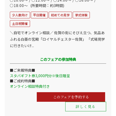
○10:00～ / ○12:00～ / ○14:00～ / ○16:00～ /
○18:00～
(所要時間：約3時間)
少人数向け
平日開催
初めての見学
挙式体験
土日祝開催
＼自宅でオンライン相談／ 佐賀の街にそびえ立つ、気品あ
ふれる白亜の宮殿「ロイヤルチェスター佐賀」 「式場見学
に行きたいけ...
このフェアの参加特典
■ご来館特典■
スタバギフト券3,000円分※後日贈呈
■ご成約特典■
オンライン相談特典付き
このフェアを予約する
詳しく見る