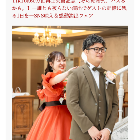
TikTok60万回再生突破記念【その結婚式、バズる
かも。】―誰とも被らない演出でゲストの記憶に残
る1日を―SNS映え＆感動演出フェア