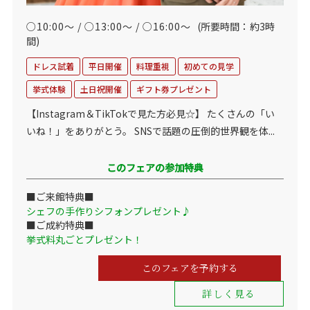
○10:00～ / ○13:00～ / ○16:00～
(所要時間：約3時
間)
ドレス試着
平日開催
料理重視
初めての見学
挙式体験
土日祝開催
ギフト券プレゼント
【Instagram＆TikTokで見た方必見☆】 たくさんの「い
いね！」をありがとう。 SNSで話題の圧倒的世界観を体...
このフェアの参加特典
■ご来館特典■
シェフの手作りシフォンプレゼント♪
■ご成約特典■
挙式料丸ごとプレゼント！
このフェアを予約する
詳しく見る