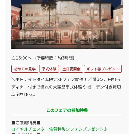
△16:00～
(所要時間：約3時間)
初めての見学
挙式体験
土日祝開催
ギフト券プレゼント
＼平日ナイトタイム限定SPフェア開催！／ 贅沢3万円相当
ディナー付きで憧れの大聖堂挙式体験や ガーデン付き貸切
邸宅をゆっ...
このフェアの参加特典
■ご来館特典■
ロイヤルチェスター佐賀特製シフォンプレゼント♪