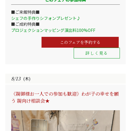
■ご来館特典■
シェフの手作りシフォンプレゼント♪
■ご成約特典■
プロジェクションマッピング演出料100%OFF
このフェアを予約する
詳しく見る
8/13
(木)
《親御様お一人での参加も歓迎》わが子の幸せを願
う 親向け相談会★