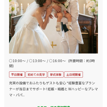
○10:00～ / ○13:00～ / ○16:00～
(所要時間：約3時
間)
平日開催
初めての見学
挙式体験
土日祝開催
充実の設備でおふたりもゲストも安心 *経験豊富なプラン
ナーが当日までサポート! 妊娠・結婚と Wハッピーなプレマ
マ・パパ...