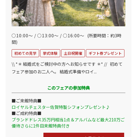
○10:00～ / ○13:00～ / ○16:00～
(所要時間：約3時
間)
初めての見学
挙式体験
土日祝開催
ギフト券プレゼント
\\ *＊ 結婚式をご検討中の方へお知らせです ＊* // 初めて
フェア参加のお二人へ。 結婚式準備やロイ...
このフェアの参加特典
■ご来館特典■
ロイヤルチェスター佐賀特製シフォンプレゼント♪
■ご成約特典■
ブランドドレス35万円相当1点＆アルバムなど最大210万ご
優待さらに1件目来館特典付き