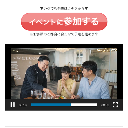
▼いつでも予約はコチラから▼
※お客様のご都合に合わせて予定を組めます
動
画
プ
レ
ー
ヤ
ー
00:22
00:33