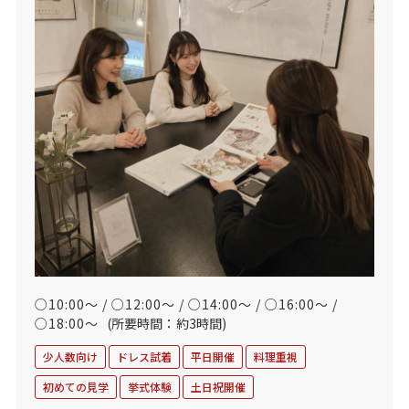
○10:00～ / ○12:00～ / ○14:00～ / ○16:00～ /
○18:00～
(所要時間：約3時間)
少人数向け
ドレス試着
平日開催
料理重視
初めての見学
挙式体験
土日祝開催