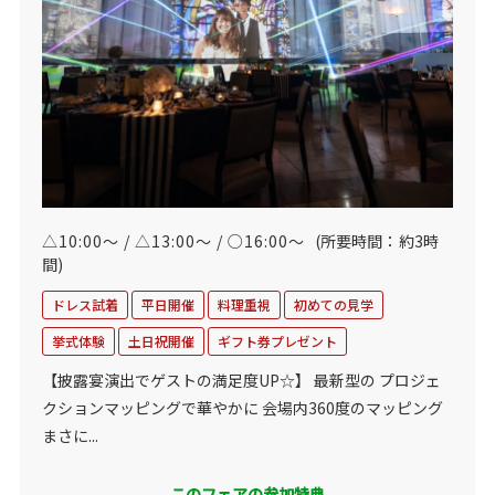
△10:00～ / △13:00～ / ○16:00～
(所要時間：約3時
間)
ドレス試着
平日開催
料理重視
初めての見学
挙式体験
土日祝開催
ギフト券プレゼント
【披露宴演出でゲストの満足度UP☆】 最新型の プロジェ
クションマッピングで華やかに 会場内360度のマッピング
まさに...
このフェアの参加特典