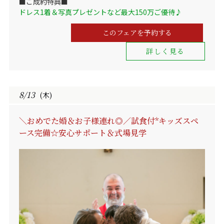
■ご成約特典■
ドレス1着＆写真プレゼントなど最大150万ご優待♪
このフェアを予約する
詳しく見る
8/13
(木)
＼おめでた婚＆お子様連れ◎／試食付*キッズスペ
ース完備☆安心サポート＆式場見学