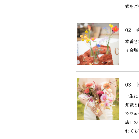
式をご
02 
本番さ
ィ会場
03 
一生に
知識と
たウェ
店」の
れても