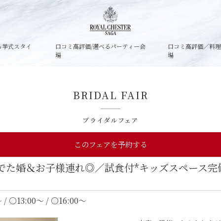
る挙式スタイ
口コミ高評価/選べるパーティー会
口コミ高評価／料
場
場
BRIDAL FAIR
ブライダルフェア
このフェアを予約する
でた婚＆お子様連れ◎／試食付*キッズスペース完
 / ○13:00～ / ○16:00～