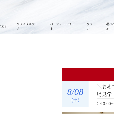
ブライダルフェ
パーティーレポー
プラ
選べ
TOP
ア
ト
ン
ル
＼おめ
8
/08
場見学
(土)
○10:00～