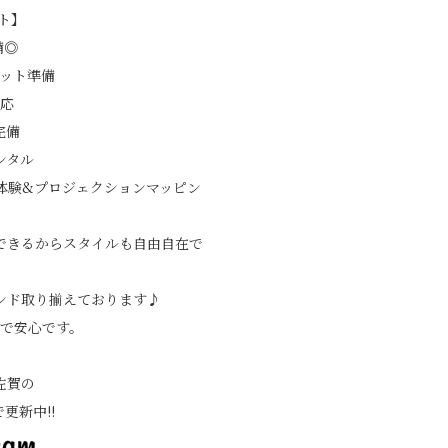
ト】
備◎
ット準備
応
完備
ンタル
体験&プロジェクションマッピン
できるからスタイルも自由自在で
ンド取り揃えております♪
で安心です。
佐賀の
で更新中!!