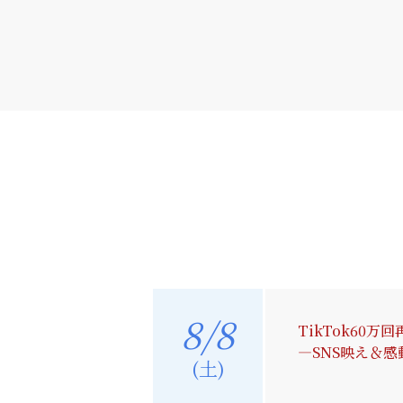
8/8
TikTok6
―SNS映え＆
(土)