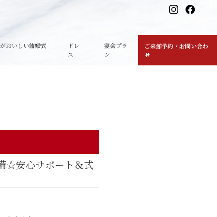
理がおいしい結婚式
ドレ
宴会プラ
ご来館予約・お問い合わ
ス
ン
せ
備☆安心サポート＆式