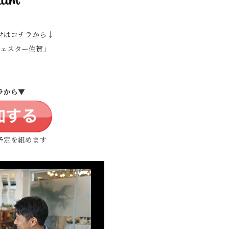
せはコチラから↓
ェスター佐賀」
ラから▼
予定を組めます