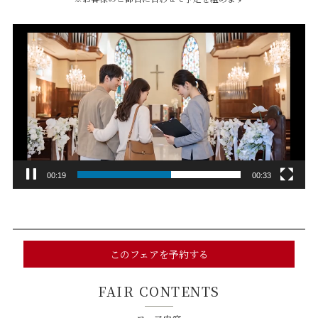
動
画
プ
レ
ー
ヤ
ー
00:20
00:33
このフェアを予約する
FAIR CONTENTS