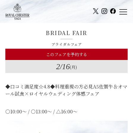
BRIDAL FAIR
ブライダルフェア
このフェアを予約する
2
/16
(月)
◆口コミ満足度☆4.8◆料理重視の方必見A5佐賀牛＆オマ
ール試食×ロイヤルウェディング体感フェア
○10:00～ / ○13:00～ / △16:00～