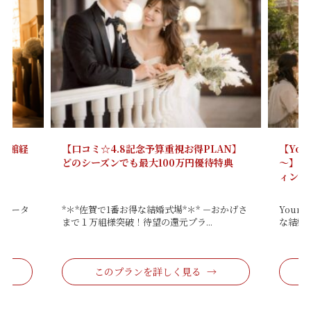
来館経
【口コミ☆4.8記念予算重視お得PLAN】
【You
どのシーズンでも最大100万円優待特典
～】シ
ィング
リピータ
*＊*佐賀で1番お得な結婚式場*＊* －おかげさ
Your
まで１万組様突破！待望の還元プラ...
な結婚式
このプランを詳しく見る →