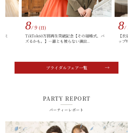
8
8
/ 9
(日)
/ 9
口コミ
TikTok60万回再生突破記念【その結婚式、バ
【衣装重
ズるかも。】―誰とも被らない演出...
ップ!!
ブライダルフェア一覧
PARTY REPORT
パーティーレポート