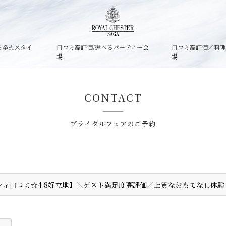
る挙式スタイ
口コミ高評価/選べるパーティー会
口コミ高評価／料
場
場
CONTACT
ブライダルフェアのご予約