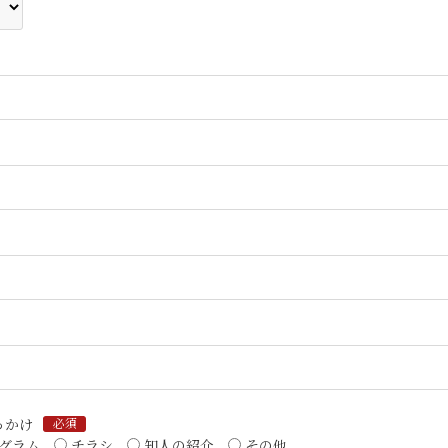
っかけ
必須
グラム
チラシ
知人の紹介
その他