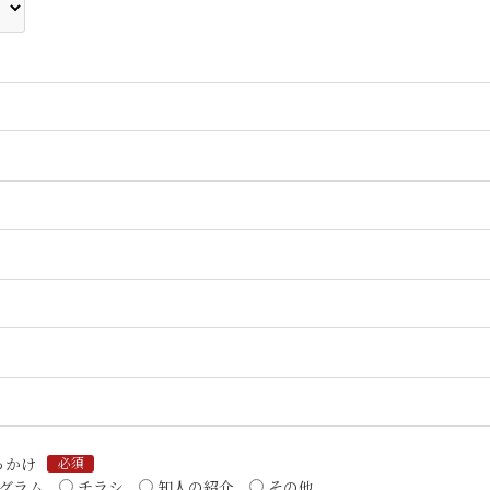
っかけ
必須
グラム
チラシ
知人の紹介
その他