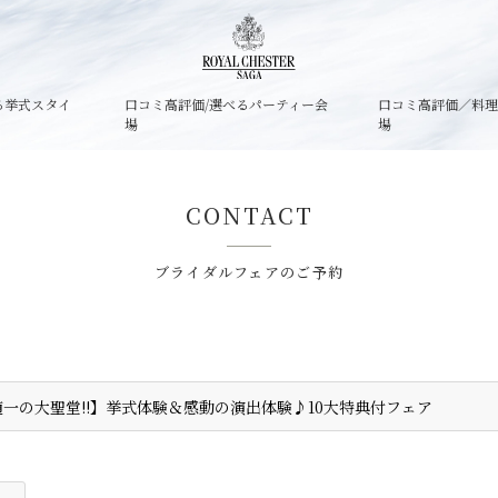
る挙式スタイ
口コミ高評価/選べるパーティー会
口コミ高評価／料
場
場
CONTACT
ブライダルフェアのご予約